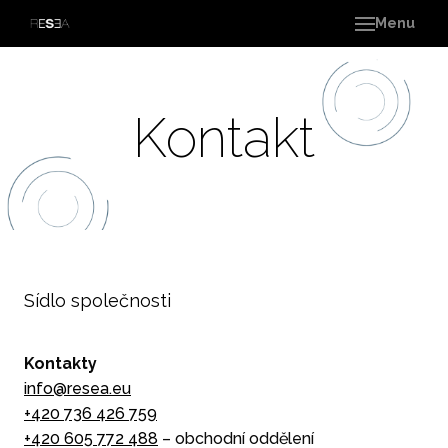
Menu
Úvo
Služ
Od
Kontakt
polo
vývo
Do
pro
Zp
daň
por
Sídlo společnosti
In
Kontakty
Blo
info@r
esea.
eu
O ná
+420 736 426 759
Ka
+420 605 772 488
– obchodní oddělení