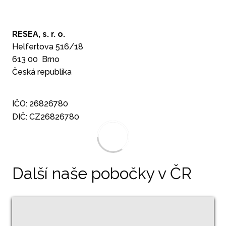
Kont
SK
RESEA, s. r. o.
Helfertova 516/18
613 00 Brno
Česká republika
IČO: 26826780
DIČ: CZ26826780
Další naše pobočky v ČR