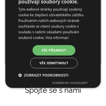
používají soubory cookie.
Kostelní 89/13
Tyto webové stránky používají soubory
702 00 Ostrava
cookie ke zlepšení uživatelského zážitku.
Používáním našich webových stránek
souhlasíte se všemi soubory cookie v
+420 552 309 450
souladu s našimi zásadami používání
+420 608 873 630
souborů cookie.
Více informací
VŠE PŘIJMOUT
NAVIGOVAT
VŠE ODMÍTNOUT
ZOBRAZIT PODROBNOSTI
POWERED BY COOKIESCRIPT
Nezbytně
Výkonové
Soubory
Spojte se s námi
nutné
soubory
cílení
soubory